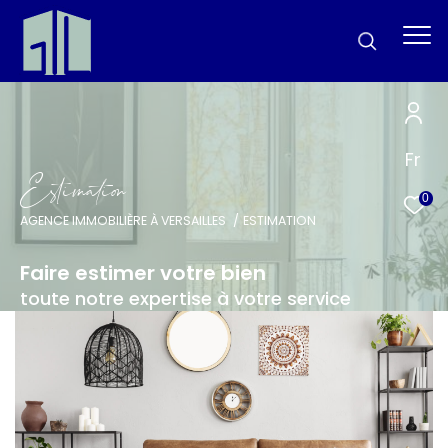
Fr
E
s
i
m
a
i
o
0
AGENCE IMMOBILIÈRE À VERSAILLES
ESTIMATION
Faire estimer votre bien
toute notre expertise à votre service