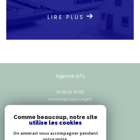
Contactez notre agence
LIRE PLUS
immobilière
Prêts à concrétiser votre projet immobilier ?
Contactez l'Agence GTL au 01 39 02 37 02, par
e-mail à
contact@agencegtl.fr,
ou venez nous
rencontrer au 25, rue Exelmans, 78000
Versailles. Ensemble, construisons l’avenir de
vos ambitions immobilières.
Agence GTL
01 39 02 37 02
contact@agencegtl.fr
25, rue Exelmans
78000
versailles
Comme beaucoup, notre site
utilise les cookies
On aimerait vous accompagner pendant
votre visite.