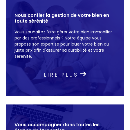
notre agence met à votre disposition une
sélection de biens adaptés à vos attentes.
Nous confier la gestion de votre bien en
Parcourez nos annonces de location et
toute sérénité
trouvez le logement idéal, grâce à un
Vous souhaitez faire gérer votre bien immobilier
accompagnement personnalisé et une
par des professionnels ? Notre équipe vous
parfaite connaissance du marché local.
propose son expertise pour louer votre bien au
juste prix afin d'assurer sa durabilité et votre
Vente immobilière
sérénité.
Confiez-nous la vente immobilière de votre
propriété et bénéficiez d’une expertise
LIRE PLUS
pointue pour optimiser chaque étape de la
transaction. Grâce à notre réseau local, nous
diffusons vos annonces de vente auprès des
bons acheteurs.
Nous mettons un point d’honneur à valoriser
chaque bien avec des solutions sur mesure,
Vous accompagner dans toutes
les
qu’il s’agisse de vendre son bien. Profitez d’un