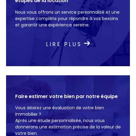
étapes de la location
accompagnement personnalisé pour toute
Nous vous offrons un service personnalisé et une
transaction immobilière et laissez-nous vous
expertise complète pour répondre à vos besoins
guider avec efficacité.
et garantir une expérience sereine.
Estimation immobilière
LIRE PLUS
Besoin d’une estimation immobilière gratuite ?
nous réalisons une estimation immobilière
précise et fiable grâce à une étude
comparative de marché. Que ce soit pour
estimer votre bien ou pour mieux comprendre
Faire estimer votre bien par notre équipe
les tendances du marché, notre expertise
vous garantit une évaluation pertinente pour
Vous désirez une évaluation de votre bien
orienter vos décisions.
immobilier ?
Après une étude personnalisée, nous vous
donnerons une estimation précise de la valeur de
votre bien.