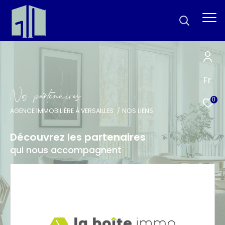
Fr
N
o
p
a
t
e
n
a
i
e
0
AGENCE IMMOBILIÈRE À VERSAILLES
NOS LIENS
Découvrez les partenaires
qui nous accompagnent