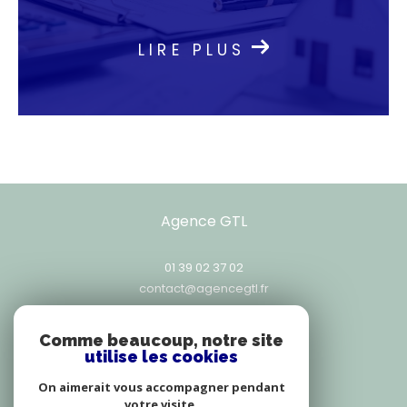
Contactez notre agence
LIRE PLUS
immobilière
Prêts à concrétiser votre projet immobilier ?
Contactez l'Agence GTL au 01 39 02 37 02, par
e-mail à
contact@agencegtl.fr,
ou venez nous
rencontrer au 25, rue Exelmans, 78000
Versailles. Ensemble, construisons l’avenir de
vos ambitions immobilières.
Agence GTL
01 39 02 37 02
contact@agencegtl.fr
25, rue Exelmans
78000
versailles
Comme beaucoup, notre site
utilise les cookies
On aimerait vous accompagner pendant
votre visite.