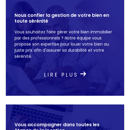
notre agence met à votre disposition une
sélection de biens adaptés à vos attentes.
Nous confier la gestion de votre bien en
Parcourez nos annonces de location et
toute sérénité
trouvez le logement idéal, grâce à un
Vous souhaitez faire gérer votre bien immobilier
accompagnement personnalisé et une
par des professionnels ? Notre équipe vous
parfaite connaissance du marché local.
propose son expertise pour louer votre bien au
juste prix afin d'assurer sa durabilité et votre
Vente immobilière
sérénité.
Confiez-nous la vente immobilière de votre
propriété et bénéficiez d’une expertise
LIRE PLUS
pointue pour optimiser chaque étape de la
transaction. Grâce à notre réseau local, nous
diffusons vos annonces de vente auprès des
bons acheteurs.
Nous mettons un point d’honneur à valoriser
chaque bien avec des solutions sur mesure,
Vous accompagner dans toutes
les
qu’il s’agisse de vendre son bien. Profitez d’un