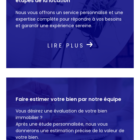
étapes de la location
accompagnement personnalisé pour toute
Nous vous offrons un service personnalisé et une
transaction immobilière et laissez-nous vous
expertise complète pour répondre à vos besoins
guider avec efficacité.
et garantir une expérience sereine.
Estimation immobilière
LIRE PLUS
Besoin d’une estimation immobilière gratuite ?
nous réalisons une estimation immobilière
précise et fiable grâce à une étude
comparative de marché. Que ce soit pour
estimer votre bien ou pour mieux comprendre
Faire estimer votre bien par notre équipe
les tendances du marché, notre expertise
vous garantit une évaluation pertinente pour
Vous désirez une évaluation de votre bien
orienter vos décisions.
immobilier ?
Après une étude personnalisée, nous vous
donnerons une estimation précise de la valeur de
votre bien.