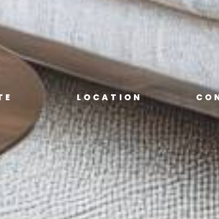
TE
LOCATION
CO