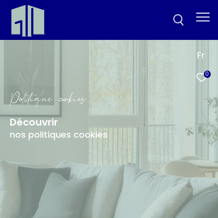
Fr
0
P
o
i
i
q
u
e
c
o
k
i
e
Découvrir
nos politiques cookies