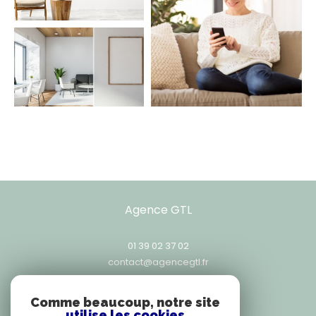
Agence GTL
01 39 02 37 02
contact@agencegtl.fr
25, rue Exelmans
78000
versailles
Comme beaucoup, notre site
utilise les cookies