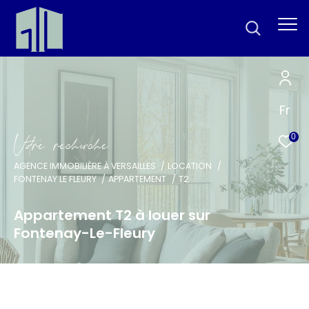
Fr
V
o
r
e
r
e
c
e
c
e
0
AGENCE IMMOBILIÈRE À VERSAILLES
LOCATION
FONTENAY LE FLEURY
APPARTEMENT
T2
Appartement T2 à louer sur
Fontenay-Le-Fleury